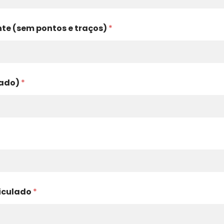
te (sem pontos e traços)
*
lado)
*
iculado
*