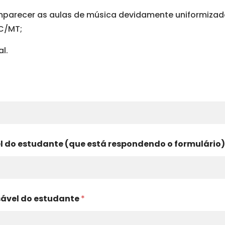
mparecer as aulas de música devidamente uniformiza
UC/MT;
al.
 do estudante (que está respondendo o formulário
sável do estudante
*