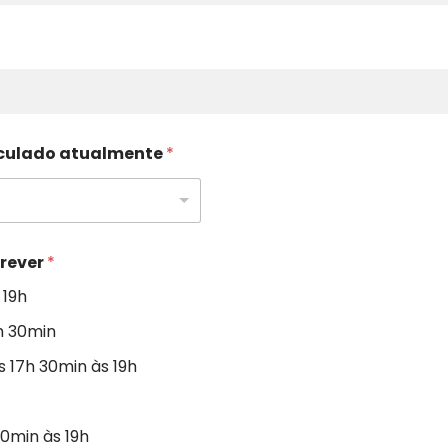
iculado atualmente
*
crever
*
 19h
8h 30min
 17h 30min às 19h
0min às 19h