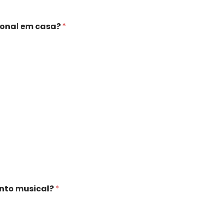
ional em casa?
*
nto musical?
*