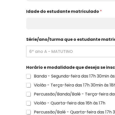
e
S
é
Idade do estudante matriculado
*
r
i
e
/
a
n
Série/ano/turma que o estudante matr
o
/
6º ano A - MATUTINO
t
u
r
Horário e modalidade que deseja se ins
m
a
Banda - Segunda-feira das 17h 30min às
Violão - Terça-feira das 17h 30min às 1
Percussão/Banda/Balé - Terça-feira das
Violão - Quarta-feira das 16h às 17h
Percussão/Balé - Quarta-feira das 17h 3