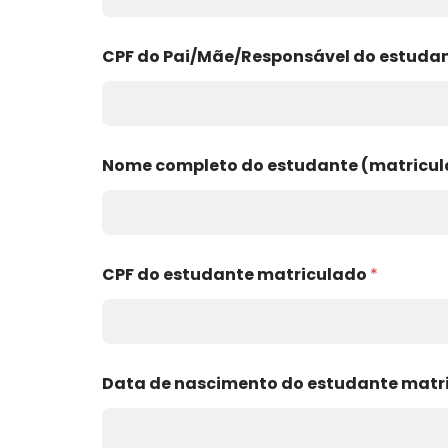
CPF do Pai/Mãe/Responsável do estudan
Nome completo do estudante (matricu
f
CPF do estudante matriculado
*
i
c
a
r
ã
o
Data de nascimento do estudante matr
N
o
m